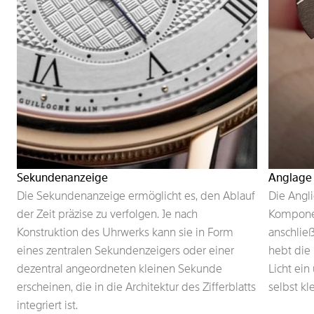
Sekundenanzeige
Anglage
Die Sekundenanzeige ermöglicht es, den Ablauf
Die Angli
der Zeit präzise zu verfolgen. Je nach
Kompone
Konstruktion des Uhrwerks kann sie in Form
anschlie
eines zentralen Sekundenzeigers oder einer
hebt die 
dezentral angeordneten kleinen Sekunde
Licht ein
erscheinen, die in die Architektur des Zifferblatts
selbst kl
integriert ist.