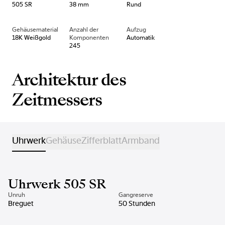
505 SR
38 mm
Rund
Gehäusematerial
Anzahl der
Aufzug
18K Weißgold
Komponenten
Automatik
245
Architektur des
Zeitmessers
Uhrwerk
Gehäuse
Zifferblatt
Armband
Uhrwerk 505 SR
Unruh
Gangreserve
Breguet
50 Stunden