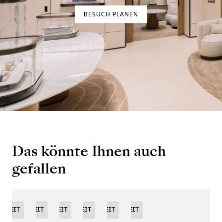
BESUCH PLANEN
Das könnte Ihnen auch
gefallen
EUHEIT
NEUHEIT
NEUHEIT
NEUHEIT
LIMITIERTE
NEUHEIT
NEUHEIT
AUFLAGE