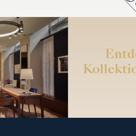
Entd
Kollekti