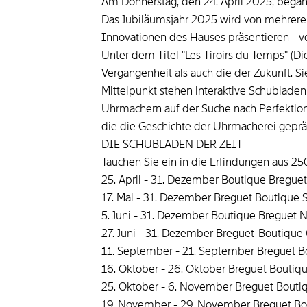
Am Donnerstag, den 24. April 2025, began
Das Jubiläumsjahr 2025 wird von mehreren
Innovationen des Hauses präsentieren - v
Unter dem Titel "Les Tiroirs du Temps" (D
Vergangenheit als auch die der Zukunft. S
Mittelpunkt stehen interaktive Schubladen
Uhrmachern auf der Suche nach Perfektion
die die Geschichte der Uhrmacherei geprä
DIE SCHUBLADEN DER ZEIT
Tauchen Sie ein in die Erfindungen aus 2
25. April - 31. Dezember Boutique Breguet 
17. Mai - 31. Dezember Breguet Boutique 
5. Juni - 31. Dezember Boutique Breguet N
27. Juni - 31. Dezember Breguet-Boutique 
11. September - 21. September Breguet B
16. Oktober - 26. Oktober Breguet Boutiqu
25. Oktober - 6. November Breguet Boutiq
19. November - 29. November Breguet Bou