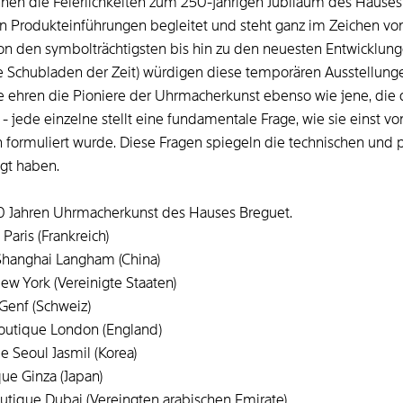
nen die Feierlichkeiten zum 250-jährigen Jubiläum des Hauses
 Produkteinführungen begleitet und steht ganz im Zeichen von
on den symbolträchtigsten bis hin zu den neuesten Entwicklung
ie Schubladen der Zeit) würdigen diese temporären Ausstellung
ie ehren die Pioniere der Uhrmacherkunst ebenso wie jene, die
 - jede einzelne stellt eine fundamentale Frage, wie sie einst
 formuliert wurde. Diese Fragen spiegeln die technischen und
gt haben.
50 Jahren Uhrmacherkunst des Hauses Breguet.
Paris (Frankreich)
Shanghai Langham (China)
ew York (Vereinigte Staaten)
Genf (Schweiz)
outique London (England)
e Seoul Jasmil (Korea)
ue Ginza (Japan)
tique Dubai (Vereingten arabischen Emirate)