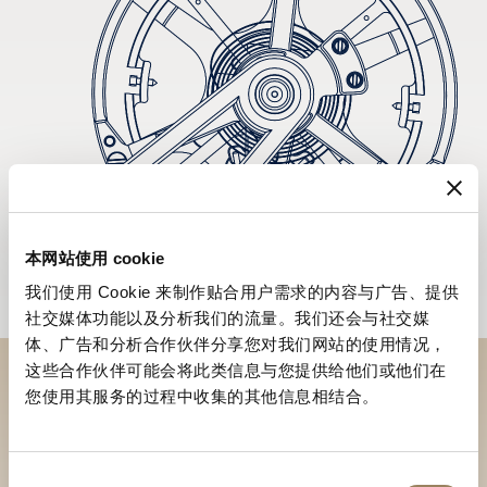
本网站使用 cookie
我们使用 Cookie 来制作贴合用户需求的内容与广告、提供
社交媒体功能以及分析我们的流量。我们还会与社交媒
体、广告和分析合作伙伴分享您对我们网站的使用情况，
这些合作伙伴可能会将此类信息与您提供给他们或他们在
您使用其服务的过程中收集的其他信息相结合。
於專賣店探索品牌系列作品
尋找專賣店
同