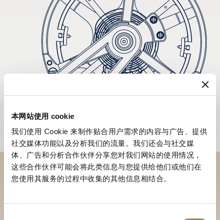
本网站使用 cookie
我们使用 Cookie 来制作贴合用户需求的内容与广告、提供
社交媒体功能以及分析我们的流量。我们还会与社交媒
体、广告和分析合作伙伴分享您对我们网站的使用情况，
这些合作伙伴可能会将此类信息与您提供给他们或他们在
您使用其服务的过程中收集的其他信息相结合。
於專賣店探索品牌系列作品
尋找專賣店
同