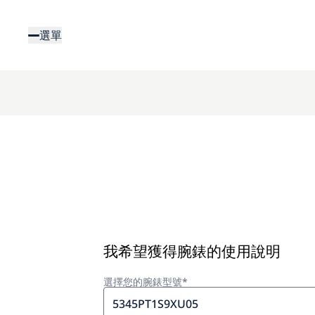
移
至
選單
主
內
容
我希望獲得腕錶的使用說明
選擇您的腕錶型號*
5345PT1S9XU05