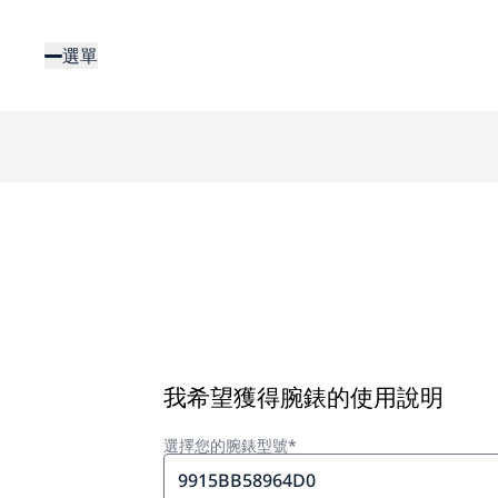
移
至
選單
主
內
容
我希望獲得腕錶的使用說明
選擇您的腕錶型號*
9915BB58964D0