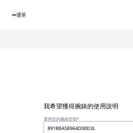
移
至
選單
主
內
容
我希望獲得腕錶的使用說明
選擇您的腕錶型號*
8918BA58964D00D3L