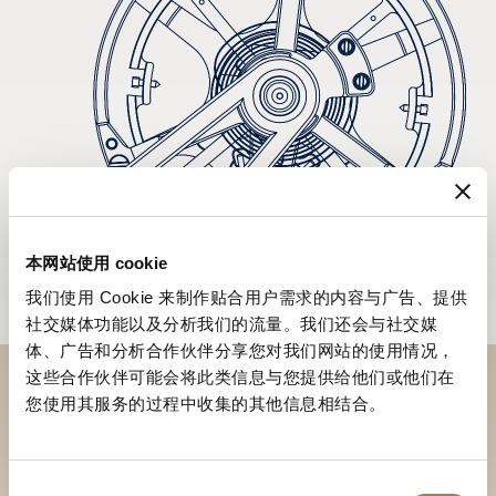
本网站使用 cookie
我们使用 Cookie 来制作贴合用户需求的内容与广告、提供
社交媒体功能以及分析我们的流量。我们还会与社交媒
体、广告和分析合作伙伴分享您对我们网站的使用情况，
这些合作伙伴可能会将此类信息与您提供给他们或他们在
您使用其服务的过程中收集的其他信息相结合。
於專賣店探索品牌系列作品
尋找專賣店
同