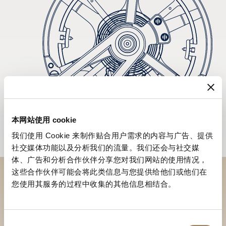
本网站使用 cookie
我们使用 Cookie 来制作贴合用户需求的内容与广告、提供
社交媒体功能以及分析我们的流量。我们还会与社交媒
体、广告和分析合作伙伴分享您对我们网站的使用情况，
这些合作伙伴可能会将此类信息与您提供给他们或他们在
您使用其服务的过程中收集的其他信息相结合。
於專賣店探索品牌系列作品
尋找專賣店
同