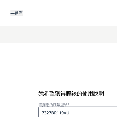
移
至
選單
主
內
容
我希望獲得腕錶的使用說明
選擇您的腕錶型號*
7327BR119VU