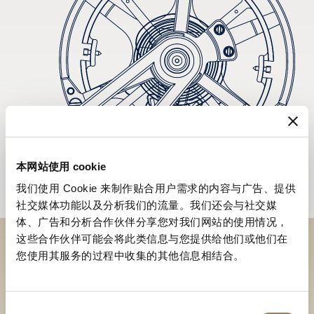
本网站使用 cookie
我们使用 Cookie 来制作贴合用户需求的内容与广告、提供
社交媒体功能以及分析我们的流量。我们还会与社交媒
体、广告和分析合作伙伴分享您对我们网站的使用情况，
这些合作伙伴可能会将此类信息与您提供给他们或他们在
您使用其服务的过程中收集的其他信息相结合。
於專賣店探索品牌系列作品
尋找專賣店
同