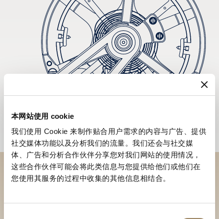
本网站使用 cookie
我们使用 Cookie 来制作贴合用户需求的内容与广告、提供
社交媒体功能以及分析我们的流量。我们还会与社交媒
体、广告和分析合作伙伴分享您对我们网站的使用情况，
这些合作伙伴可能会将此类信息与您提供给他们或他们在
您使用其服务的过程中收集的其他信息相结合。
於專賣店探索品牌系列作品
尋找專賣店
同