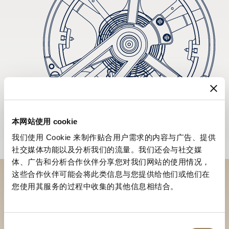
本网站使用 cookie
我们使用 Cookie 来制作贴合用户需求的内容与广告、提供
社交媒体功能以及分析我们的流量。我们还会与社交媒
体、广告和分析合作伙伴分享您对我们网站的使用情况，
这些合作伙伴可能会将此类信息与您提供给他们或他们在
您使用其服务的过程中收集的其他信息相结合。
於專賣店探索品牌系列作品
尋找專賣店
同