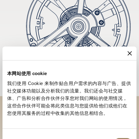
本网站使用 cookie
我们使用 Cookie 来制作贴合用户需求的内容与广告、提供
社交媒体功能以及分析我们的流量。我们还会与社交媒
体、广告和分析合作伙伴分享您对我们网站的使用情况，
这些合作伙伴可能会将此类信息与您提供给他们或他们在
您使用其服务的过程中收集的其他信息相结合。
於專賣店探索品牌系列作品
尋找專賣店
同