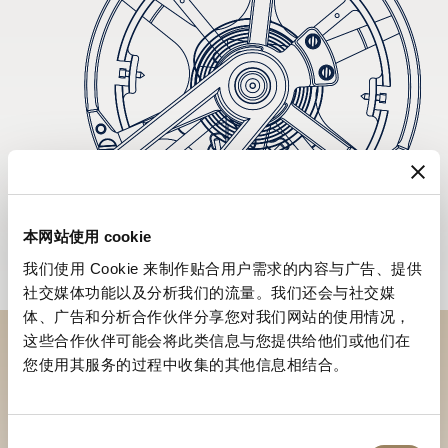
本网站使用 cookie
我们使用 Cookie 来制作贴合用户需求的内容与广告、提供
社交媒体功能以及分析我们的流量。我们还会与社交媒
体、广告和分析合作伙伴分享您对我们网站的使用情况，
这些合作伙伴可能会将此类信息与您提供给他们或他们在
您使用其服务的过程中收集的其他信息相结合。
於專賣店探索品牌系列作品
尋找專賣店
同