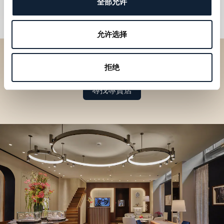
全部允许
允许选择
於專賣店探索品牌系列作品
拒绝
尋找專賣店