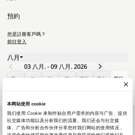
預約
您是註冊客戶嗎？
前往登入
八月
03 八月. - 09 八月. 2026
週一.
二.
三.
四.
週五.
週六.
周日.
03
04
05
06
07
08
09
本网站使用 cookie
我们使用 Cookie 来制作贴合用户需求的内容与广告、提供
社交媒体功能以及分析我们的流量。我们还会与社交媒
訂閱電子通訊
体、广告和分析合作伙伴分享您对我们网站的使用情况，
寶璣電子通訊全年為您送上品牌的最新動向，並向您介紹
这些合作伙伴可能会将此类信息与您提供给他们或他们在