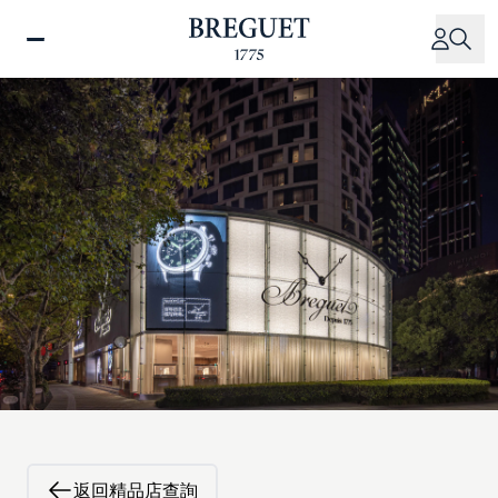
移
至
主
內
容
返回精品店查詢