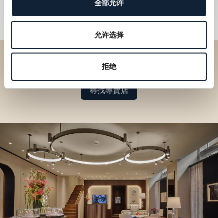
全部允许
允许选择
於專賣店探索品牌系列作品
拒绝
尋找專賣店