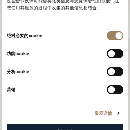
寶璣電子通訊全年為您送上品牌的最新動向，並向您介紹
这些合作伙伴可能会将此类信息与您提供给他们或他们在
您使用其服务的过程中收集的其他信息相结合。
所有全新推出的腕錶。
訂閱電子通訊
同
绝对必要的cookie
意
选
择
功能cookie
分析cookie
营销
显示详情