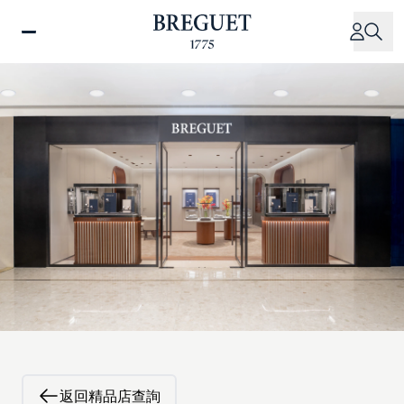
移
至
主
內
容
返回精品店查詢