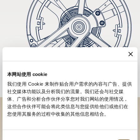
本网站使用 cookie
我们使用 Cookie 来制作贴合用户需求的内容与广告、提供
社交媒体功能以及分析我们的流量。我们还会与社交媒
体、广告和分析合作伙伴分享您对我们网站的使用情况，
这些合作伙伴可能会将此类信息与您提供给他们或他们在
您使用其服务的过程中收集的其他信息相结合。
於專賣店探索品牌系列作品
尋找專賣店
同