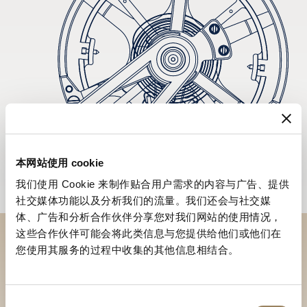
本网站使用 cookie
我们使用 Cookie 来制作贴合用户需求的内容与广告、提供
社交媒体功能以及分析我们的流量。我们还会与社交媒
体、广告和分析合作伙伴分享您对我们网站的使用情况，
这些合作伙伴可能会将此类信息与您提供给他们或他们在
您使用其服务的过程中收集的其他信息相结合。
於專賣店探索品牌系列作品
尋找專賣店
同