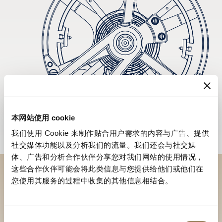
本网站使用 cookie
我们使用 Cookie 来制作贴合用户需求的内容与广告、提供
社交媒体功能以及分析我们的流量。我们还会与社交媒
体、广告和分析合作伙伴分享您对我们网站的使用情况，
这些合作伙伴可能会将此类信息与您提供给他们或他们在
您使用其服务的过程中收集的其他信息相结合。
於專賣店探索品牌系列作品
尋找專賣店
同