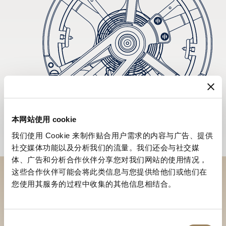
本网站使用 cookie
我们使用 Cookie 来制作贴合用户需求的内容与广告、提供
社交媒体功能以及分析我们的流量。我们还会与社交媒
体、广告和分析合作伙伴分享您对我们网站的使用情况，
这些合作伙伴可能会将此类信息与您提供给他们或他们在
您使用其服务的过程中收集的其他信息相结合。
於專賣店探索品牌系列作品
尋找專賣店
同