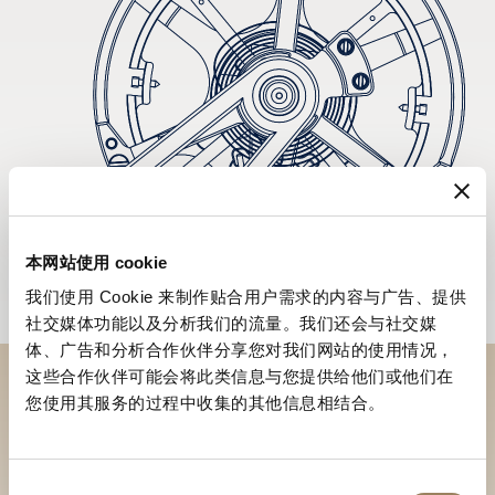
本网站使用 cookie
我们使用 Cookie 来制作贴合用户需求的内容与广告、提供
社交媒体功能以及分析我们的流量。我们还会与社交媒
体、广告和分析合作伙伴分享您对我们网站的使用情况，
这些合作伙伴可能会将此类信息与您提供给他们或他们在
您使用其服务的过程中收集的其他信息相结合。
於專賣店探索品牌系列作品
尋找專賣店
同