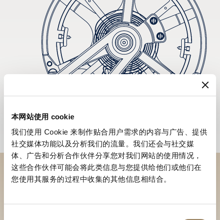
本网站使用 cookie
我们使用 Cookie 来制作贴合用户需求的内容与广告、提供
社交媒体功能以及分析我们的流量。我们还会与社交媒
体、广告和分析合作伙伴分享您对我们网站的使用情况，
这些合作伙伴可能会将此类信息与您提供给他们或他们在
您使用其服务的过程中收集的其他信息相结合。
於專賣店探索品牌系列作品
尋找專賣店
同