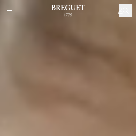
移
至
主
內
容