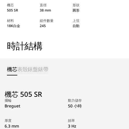
機芯
直徑
形狀
505 SR
38 mm
圓形
材料
組件數量
上弦
18K白金
245
自動
時計結構
機芯
表殼
錶盤
錶帶
機芯 505 SR
擺輪
動力儲存
Breguet
50 小時
厚度
頻率
6.3 mm
3 Hz