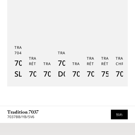
TRADITION TOURBILLON
7047
TRADITION 7038
TRADITION SECONDE
TRADITION SECONDE
TRADITION QUA
TRADITI
7047PT/YY/5ZU
7038BB/N9/7V6
RÉTROGRADE 7097
TRADITION GMT 7067
TRADITION 7037
RÉTROGRADE 7035
RÉTROGRADE 75
CHRONOG
TR
SL
7097BR/GB/3WU
7067PT/NM/5W601
D0
7037PT/N9/5V6
7035BH/H2/9
7597BB/
7077
7
Tradition 7037
預約
7037BB/YB/5V6
建議零售價（含增值稅）