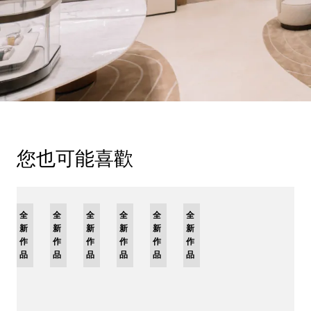
您也可能喜歡
限
全
全
全
全
全
限
全
量
新
新
新
新
新
量
新
版
作
作
作
作
作
版
作
品
品
品
品
品
品