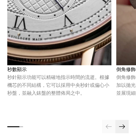
秒數顯示
倒角修飾
秒針顯示功能可以精確地指示時間的流逝。根據
倒角修飾
機芯的不同結構，它可以採用中央秒針或偏心小
加以拋光
秒盤，並融入錶盤的整體佈局之中。
並展現細