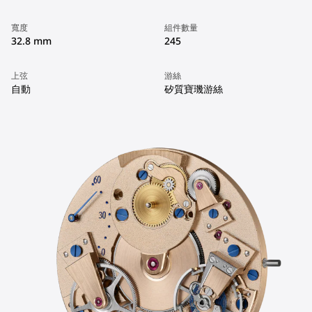
寬度
組件數量
32.8 mm
245
上弦
游絲
自動
矽質寶璣游絲