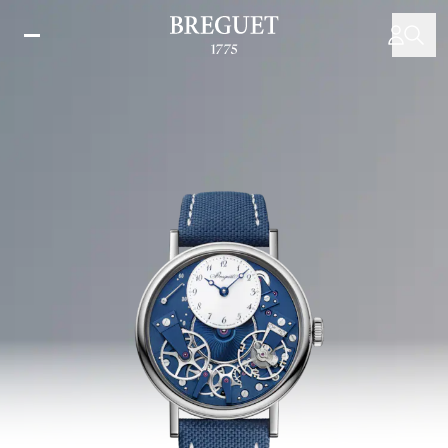
移
至
主
內
容