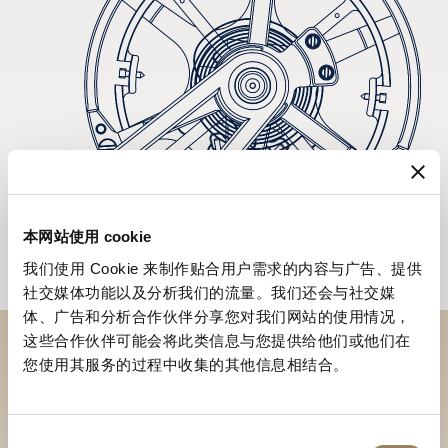
本网站使用 cookie
我们使用 Cookie 来制作贴合用户需求的内容与广告、提供
社交媒体功能以及分析我们的流量。我们还会与社交媒
体、广告和分析合作伙伴分享您对我们网站的使用情况，
这些合作伙伴可能会将此类信息与您提供给他们或他们在
您使用其服务的过程中收集的其他信息相结合。
於專賣店探索品牌系列作品
尋找專賣店
同