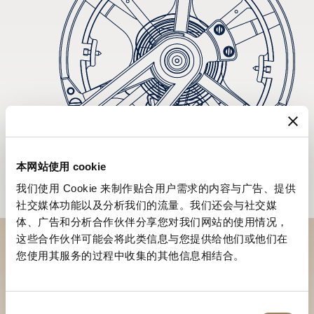
本网站使用 cookie
我们使用 Cookie 来制作贴合用户需求的内容与广告、提供
社交媒体功能以及分析我们的流量。我们还会与社交媒
体、广告和分析合作伙伴分享您对我们网站的使用情况，
这些合作伙伴可能会将此类信息与您提供给他们或他们在
您使用其服务的过程中收集的其他信息相结合。
於專賣店探索品牌系列作品
尋找專賣店
同