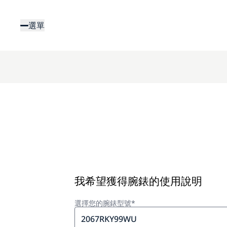
移
至
選單
主
內
容
我希望獲得腕錶的使用說明
選擇您的腕錶型號*
2067RKY99WU