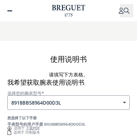
跳
转
到
主
要
内
容
使用说明书
请填写下方表格。
我希望获取腕表使用说明书
选择您的腕表型号*
8918BB58964D00D3L
您选择了以下手册
手表型号的用户手册 8918BB58964D00D3L
适用于
下载PDF
适用于 印制版本