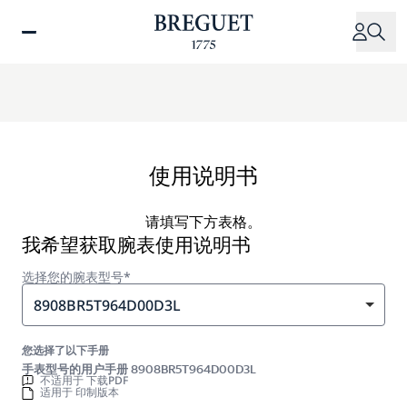
跳
转
到
主
要
内
容
使用说明书
请填写下方表格。
我希望获取腕表使用说明书
选择您的腕表型号*
8908BR5T964D00D3L
您选择了以下手册
手表型号的用户手册 8908BR5T964D00D3L
不适用于 下载PDF
适用于 印制版本