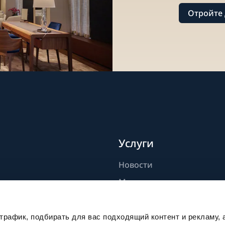
Отройте 
Услуги
Новости
дели
Мастерство
ик
Публикации
Устойчивое развитие
рафик, подбирать для вас подходящий контент и рекламу, 