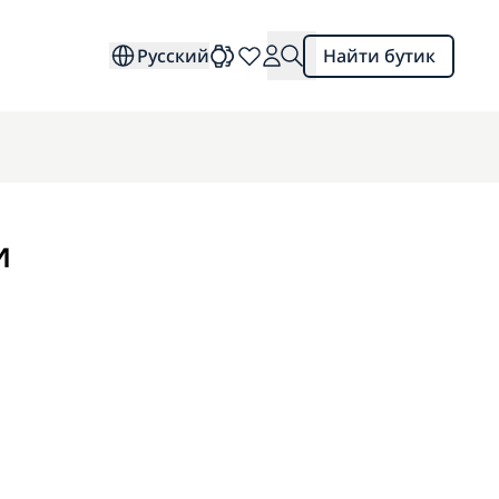
Русский
Найти бутик
и