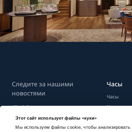
Следите за нашими
Часы
новостями
Часы
Новые мо
Найти бут
Этот сайт использует файлы «куки»
Подписаться на новостные
рассылки
Мы используем файлы cookie, чтобы анализировать т