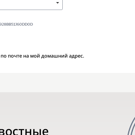
 8928BB51J60DD0D
 по почте на мой домашний адрес.
овостные