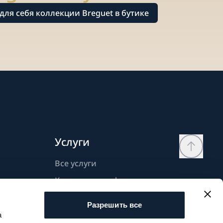
для себя коллекции Breguet в бутике
Услуги
Все услуги
Контактная информация
Моя страница
Разрешить все
Список желаний
а