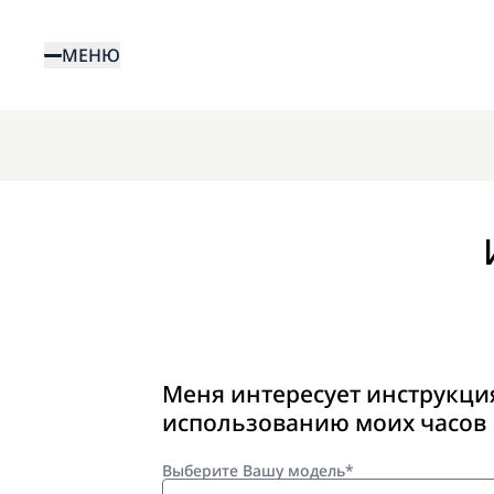
Перейти
к
МЕНЮ
основному
содержанию
Меня интересует инструкци
использованию моих часов
Выберите Вашу модель*