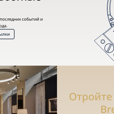
х последних событий и
ода.
сылки
Отройте
Br