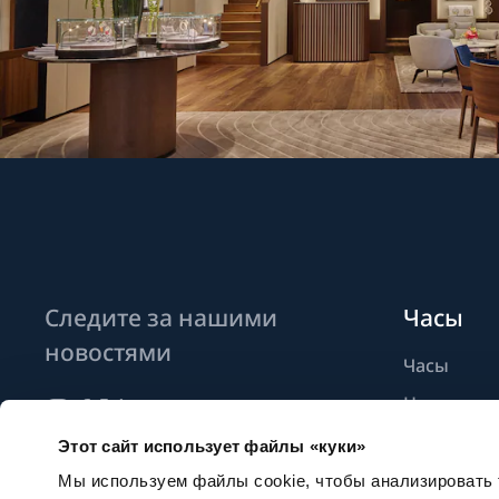
Следите за нашими
Часы
новостями
Часы
Новые мо
Найти бут
Этот сайт использует файлы «куки»
Подписаться на новостные
рассылки
Мы используем файлы cookie, чтобы анализировать т