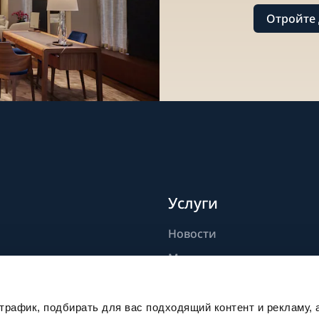
Отройте 
Услуги
Новости
дели
Мастерство
ик
Публикации
Устойчивое развитие
рафик, подбирать для вас подходящий контент и рекламу, 