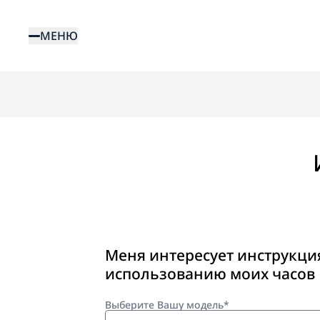
Перейти
к
МЕНЮ
основному
содержанию
Меня интересует инструкци
использованию моих часов
Выберите Вашу модель*