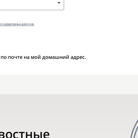
 8918BB5R964R00R
 по почте на мой домашний адрес.
овостные