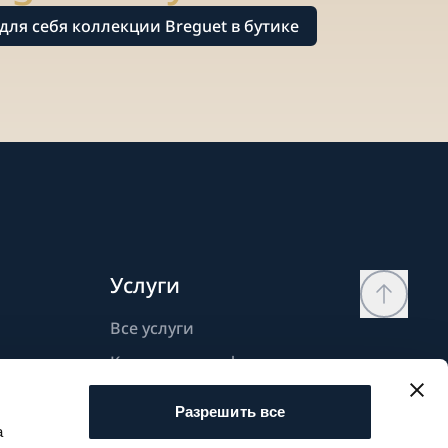
для себя коллекции Breguet в бутике
Услуги
Все услуги
Контактная информация
Моя страница
Разрешить все
Список желаний
а