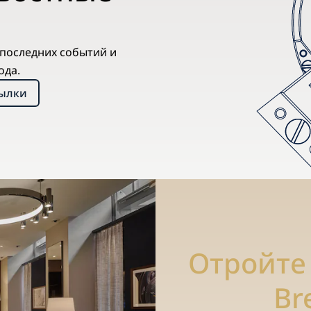
х последних событий и
ода.
сылки
Отройте
Br