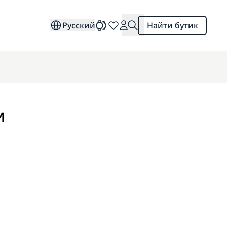
Русский
Найти бутик
и