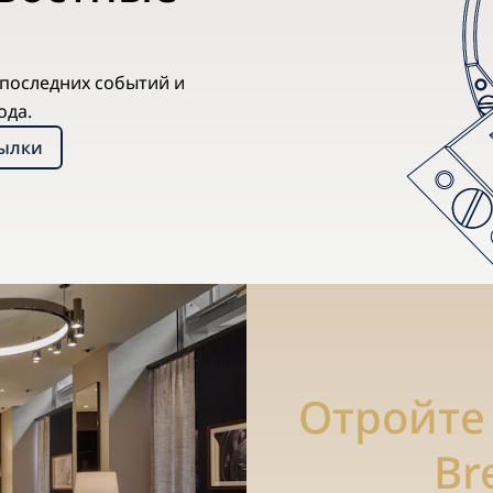
х последних событий и
ода.
сылки
Отройте
Br