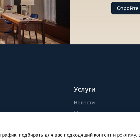
Отройте 
Услуги
Новости
дели
Мастерство
ик
Публикации
Устойчивое развитие
рафик, подбирать для вас подходящий контент и рекламу, 