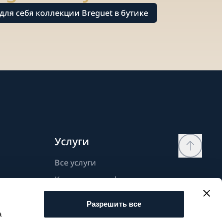
для себя коллекции Breguet в бутике
Услуги
Все услуги
Контактная информация
Моя страница
Разрешить все
Список желаний
а