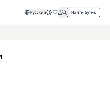
Русский
Найти бутик
и