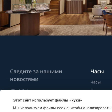
Следите за нашими
Часы
новостями
Часы
Новые мо
Найти бут
Этот сайт использует файлы «куки»
Подписаться на новостные
рассылки
Мы используем файлы cookie, чтобы анализировать т