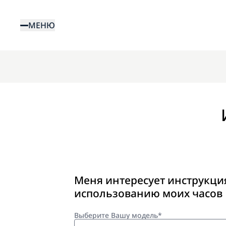
Перейти
к
МЕНЮ
основному
содержанию
Меня интересует инструкци
использованию моих часов
Выберите Вашу модель*