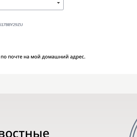
5517BBY29ZU
 по почте на мой домашний адрес.
овостные