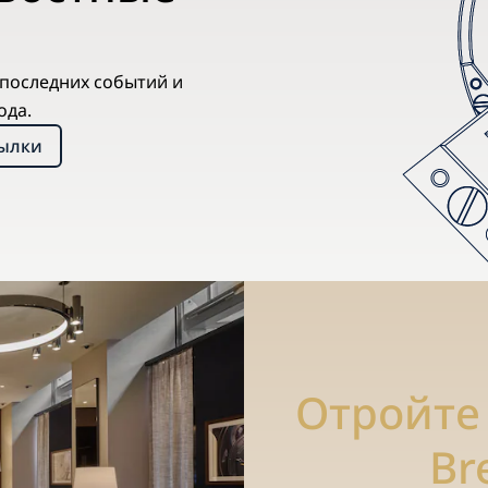
х последних событий и
ода.
сылки
Отройте
Br