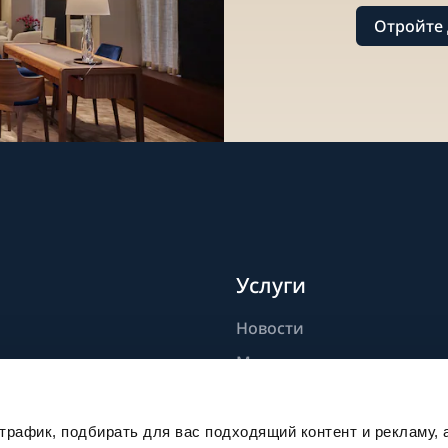
Отройте 
Услуги
Новости
дели
Мастерство
ик
Публикации
Устойчивое развитие
рафик, подбирать для вас подходящий контент и рекламу, 