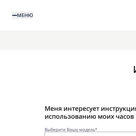
Перейти
к
МЕНЮ
основному
содержанию
Меня интересует инструкци
использованию моих часов
Выберите Вашу модель*