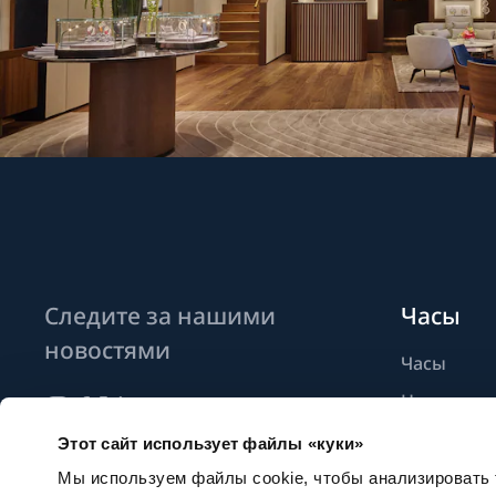
Следите за нашими
Часы
новостями
Часы
Новые мо
Найти бут
Этот сайт использует файлы «куки»
Подписаться на новостные
рассылки
Мы используем файлы cookie, чтобы анализировать т