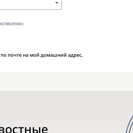
 5367BR299WU
 по почте на мой домашний адрес.
овостные