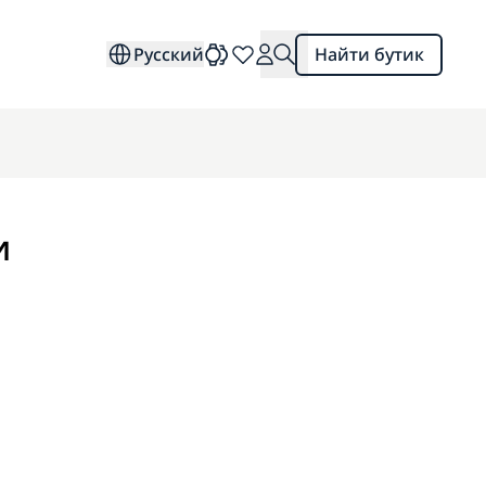
Русский
Найти бутик
и