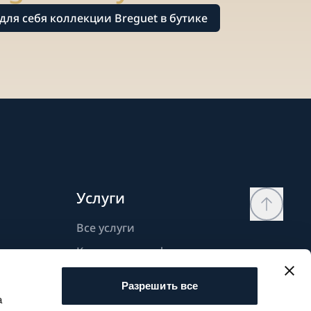
для себя коллекции Breguet в бутике
Услуги
Все услуги
Контактная информация
Моя страница
Разрешить все
Список желаний
а