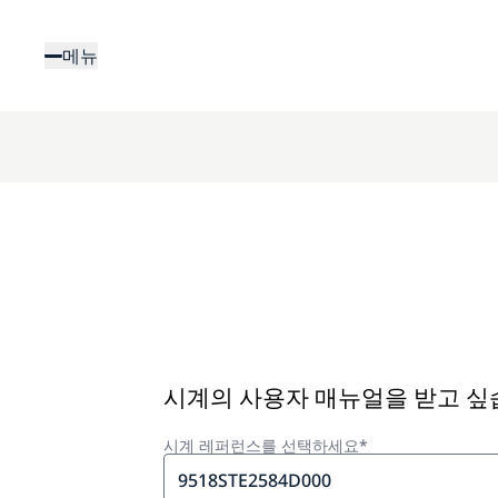
주
요
메뉴
콘
텐
츠
로
건
너
뛰
기
시계의 사용자 매뉴얼을 받고 
시계 레퍼런스를 선택하세요*
9518STE2584D000