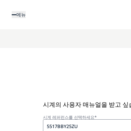
주
요
메뉴
콘
텐
츠
로
건
너
뛰
기
시계의 사용자 매뉴얼을 받고 
시계 레퍼런스를 선택하세요*
5517BBY25ZU