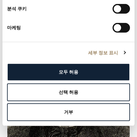
오노레 드 발자크
분석 쿠키
『라 라부이외즈』, 1842
마케팅
세부 정보 표시
모두 허용
선택 허용
거부