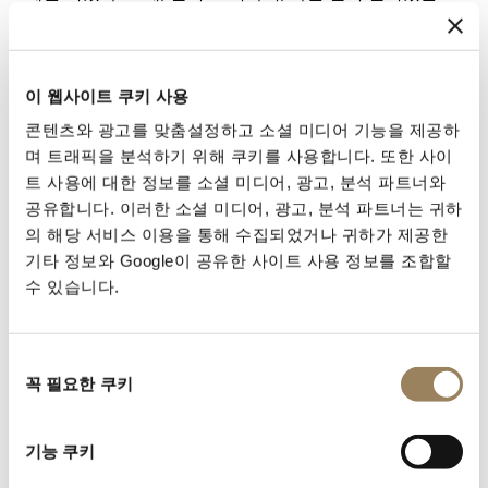
데.”
오노레 드 발자크
『외제니 그랑데』, 1833
이 웹사이트 쿠키 사용
오노레 드 발자크(1799–1850)는 당대 사회를 탁월하게
콘텐츠와 광고를 맞춤설정하고 소셜 미디어 기능을 제공하
묘사한 작가로, ‘브레게’라는 이름이 지닌 문화적 의미를
며 트래픽을 분석하기 위해 쿠키를 사용합니다. 또한 사이
잘 이해하고 있었습니다. 그의 『인간 희극』의 다른 두
트 사용에 대한 정보를 소셜 미디어, 광고, 분석 파트너와
작품에서도 등장인물들에게 브레게 시계를 부여하며, 그
공유합니다. 이러한 소셜 미디어, 광고, 분석 파트너는 귀하
것이 위대한 워치메이커에 의해 만들어졌음을 분명히 하
의 해당 서비스 이용을 통해 수집되었거나 귀하가 제공한
고 있습니다.
기타 정보와 Google이 공유한 사이트 사용 정보를 조합할
“그는 벽난로 선반 쪽으로 고개를 돌리다가 그 위에 놓인
수 있습니다.
작은 사각형 상자를 발견했다. 상자를 열자, 종이 한 장이
있었고, 그 아래에서 브레게 시계가 모습을 드러냈다.”
오노레 드 발자크
동
꼭 필요한 쿠키
『고리오 영감』, 1834
의
선
“고운 금 사슬이 그의 조끼 주머니에서 늘어져 있었고, 그
택
안에는 얇은 시계가 살짝 보였다. 그는 브레게가 막 발명
기능 쿠키
한 ‘래칫’ 열쇠를 만지작거리고 있었다.”