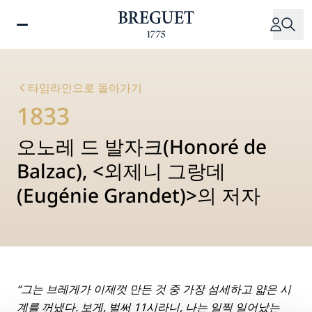
주
요
콘
텐
츠
타임라인으로 돌아가기
로
1833
건
너
오노레 드 발자크(Honoré de
뛰
기
Balzac), <외제니 그랑데
(Eugénie Grandet)>의 저자
“그는 브레게가 이제껏 만든 것 중 가장 섬세하고 얇은 시
계를 꺼냈다. 보게, 벌써 11시라니, 나는 일찍 일어났는