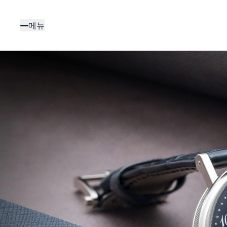
주
요
메뉴
콘
텐
츠
로
건
너
뛰
기