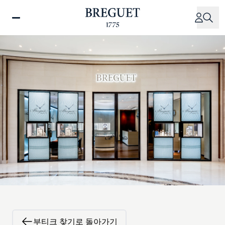
주
요
콘
텐
츠
로
건
너
뛰
기
부티크 찾기로 돌아가기