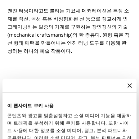
엔진 터닝이라고도 불리는 기요셰 데커레이션은 특정 소
재를 직선, 곡선 혹은 비정형화된 선 등으로 정교하게 인
그레이빙하는 일종의 기계로 구현하는 장인정신의 기술
(mechanical craftsmanship)의 한 종류다. 원형 혹은 직
선 형태 패턴을 만들어내는 엔진 터닝 도구를 이용해 완
성하는 하나의 예술 작품이다.
1786년 기요셰를 선보인 아브라함-루이 브레게는 물론
그 최종 결과물이 지닌 미학적 측면에 마음을 뺏겼다. 기
요셰 기법이 케이스를 비롯한 다른 부분에 광택과 아름다
이 웹사이트 쿠키 사용
운 텍스처를 선사한 것이다. 하지만 정작 기요셰가 그의
콘텐츠와 광고를 맞춤설정하고 소셜 미디어 기능을 제공하
흥미를 끈 이유는 기능적 측면에 있었다. 시계 표면은 스
며 트래픽을 분석하기 위해 쿠키를 사용합니다. 또한 사이
크래치나 변색에 취약했지만, 기요셰 기법은 폴리싱한 표
트 사용에 대한 정보를 소셜 미디어, 광고, 분석 파트너와
면을 일반적인 마모에 더 강하게 만들어주었다. 또한 빛
공유합니다. 이러한 소셜 미디어, 광고, 분석 파트너는 귀하