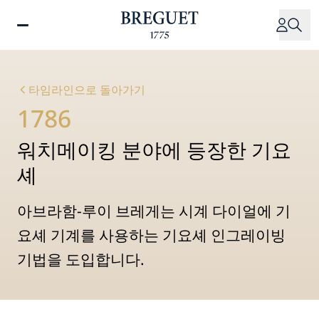
주
요
콘
텐
츠
타임라인으로 돌아가기
로
1786
건
너
워치메이킹 분야에 등장한 기요
뛰
기
셰
아브라함-루이 브레게는 시계 다이얼에 기
요셰 기계를 사용하는 기요셰 인그레이빙
기법을 도입합니다.