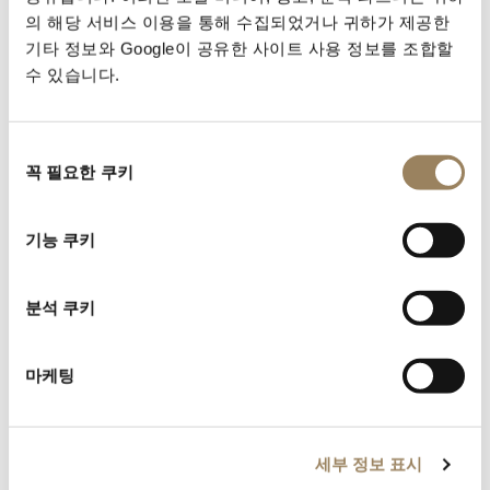
의 해당 서비스 이용을 통해 수집되었거나 귀하가 제공한
반사를 줄여 다이얼의 높은 가독성까지 보장해주었다. 이
기타 정보와 Google이 공유한 사이트 사용 정보를 조합할
외에도 기요셰 패턴은 다이얼 위에서 챕터링, 스몰 세컨
수 있습니다.
즈, 파워리저브 인디케이터, 다양한 카운터 등 다른 인디
케이션을 보여주는 각 부분을 명확하게 구분해주는 역할
도 했다.
동
시계 디자인에 기요셰 데커레이션을 적용하는 것이 아브
꼭 필요한 쿠키
의
라함-루이 브레게에게 점차 더욱 중요해졌다. 사실 이것
선
이 대표적인 “브레게 스타일” 등장에 기여한 부분도 있다.
택
기능 쿠키
다이얼 위에서의 대비 덕분에 브레게가 당시 전형적인 바
로크 스타일이 아닌 우아한 핸즈를 사용할 수 있었던 것
분석 쿠키
이다. 일명 “브레게 핸즈(Breguet hands)”로 잘 알려진
이 유명한 시계 핸즈는 섬세한 몸체, 그리고 속이 빈 사과
형태의 끝 부분이 특징이다. 그리고 이 핸즈는 즉시 큰 인
마케팅
기를 끌었다.
19세기가 시작되면서 브레게 창조물에서 에나멜 다이얼
보다 엔진 터닝 다이얼의 수량이 앞서기 시작했다. 기요
세부 정보 표시
셰 기법을 끊임없이, 그리고 충실히 수행한 결과 기요셰