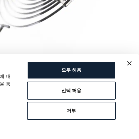
모두 허용
에 대
을 통
선택 허용
거부