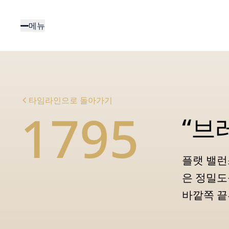
주
요
메뉴
콘
텐
츠
로
건
너
타임라인으로 돌아가기
뛰
1795
기
“브
플랫 밸런
은 정밀도
바깥쪽 끝