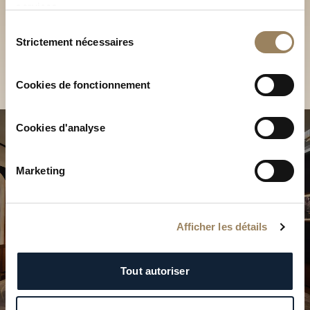
Découvrez nos collections
services.
Sélection
en Boutique
Strictement nécessaires
du
Trouver une Boutique
consentement
Cookies de fonctionnement
Cookies d'analyse
Marketing
Afficher les détails
Tout autoriser