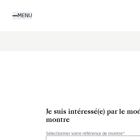
Aller
au
MENU
contenu
principal
Je suis intéressé(e) par le m
montre
Sélectionner votre référence de montre*