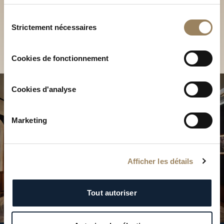
Découvrez nos collections
services.
en Boutique
Sélection
Strictement nécessaires
du
Trouver une Boutique
consentement
Cookies de fonctionnement
Cookies d'analyse
Marketing
Afficher les détails
Tout autoriser