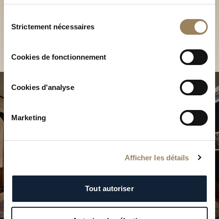
Découvrez nos collections
services.
en Boutique
Sélection
Strictement nécessaires
du
Trouver une Boutique
consentement
Cookies de fonctionnement
Cookies d'analyse
Marketing
Afficher les détails
Tout autoriser