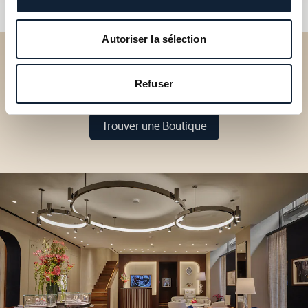
Autoriser la sélection
Découvrez nos collections
Refuser
en Boutique
Trouver une Boutique