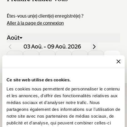
Êtes-vous un(e) client(e) enregistré(e) ?
Aller à la page de connexion
Août
03 Aoû. - 09 Aoû. 2026
Lun.
Mar.
Mer.
Jeu.
Ven.
Sam.
Dim.
03
04
05
06
07
08
09
Ce site web utilise des cookies.
Les cookies nous permettent de personnaliser le contenu
et les annonces, d'offrir des fonctionnalités relatives aux
S'abonner à la newsletter
médias sociaux et d'analyser notre trafic. Nous
partageons également des informations sur l'utilisation de
Les newsletters Breguet vous font découvrir les
notre site avec nos partenaires de médias sociaux, de
actualités qui font vivre la Maison tout au long de l’année
publicité et d'analyse, qui peuvent combiner celles-ci
et vous informent sur toutes les nouveautés.