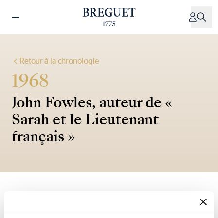
Aller
au
contenu
principal
Retour à la chronologie
1968
John Fowles, auteur de «
Sarah et le Lieutenant
français »
« Il sort sa montre, une Breguet, (…) un instrument issu
de l’établi du plus grand des horlogers. »