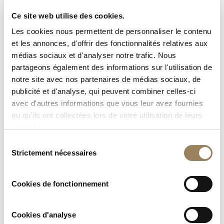
John Fowles
Ce site web utilise des cookies.
La Maîtresse du lieutenant français, 1969
Les cookies nous permettent de personnaliser le contenu
L’écrivain britannique John Robert Fowles (1926–2005)
et les annonces, d'offrir des fonctionnalités relatives aux
acheva la première version de son premier ouvrage, The
médias sociaux et d'analyser notre trafic. Nous
Collector, en à peine quatre semaines. Publié en 1963,
partageons également des informations sur l'utilisation de
celui-ci devint rapidement un best-seller. Il fut suivi de
notre site avec nos partenaires de médias sociaux, de
The Aristos, recueil d’essais philosophiques et de
publicité et d'analyse, qui peuvent combiner celles-ci
réflexions, puis de The Magus, qui connut un immense
avec d'autres informations que vous leur avez fournies
succès auprès des lecteurs. Son roman le plus
ou qu'ils ont collectées lors de votre utilisation de leurs
emblématique demeure toutefois La Maîtresse du
services.
lieutenant français, publié en 1969.
Sélection
Dans les années 1970, Fowles se consacra davantage à
Strictement nécessaires
du
la poésie, publiant Poems en 1973. Il n’a depuis jamais
consentement
cessé d’écrire, son dernier recueil d’essais, Wormholes,
Cookies de fonctionnement
datant de 1998.
Cookies d'analyse