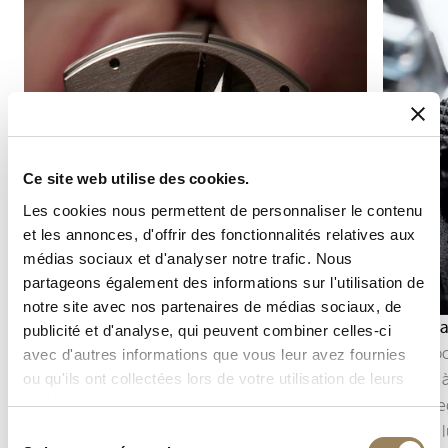
Ce site web utilise des cookies.
Les cookies nous permettent de personnaliser le contenu
et les annonces, d'offrir des fonctionnalités relatives aux
médias sociaux et d'analyser notre trafic. Nous
partageons également des informations sur l'utilisation de
notre site avec nos partenaires de médias sociaux, de
Anglage
Guilloch
publicité et d'analyse, qui peuvent combiner celles-ci
L’anglage consiste à chanfreiner puis polir les
Le guillo
avec d'autres informations que vous leur avez fournies
arêtes des composants du mouvement.
matière à
ou qu'ils ont collectées lors de votre utilisation de leurs
services.
Cette finition souligne les contours des pièces,
Chez Breg
capte la lumière et révèle la précision du travail
capte la l
Sélection