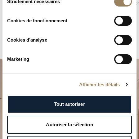
Strictement nécessaires
apporté aux moindres détails.
indicatio
du
consentement
Cookies de fonctionnement
Cookies d'analyse
Marketing
Afficher les détails
Tout autoriser
Planifiez votre moment
d’exception
Autoriser la sélection
Explorez nos créations horlogères dans l’une de nos