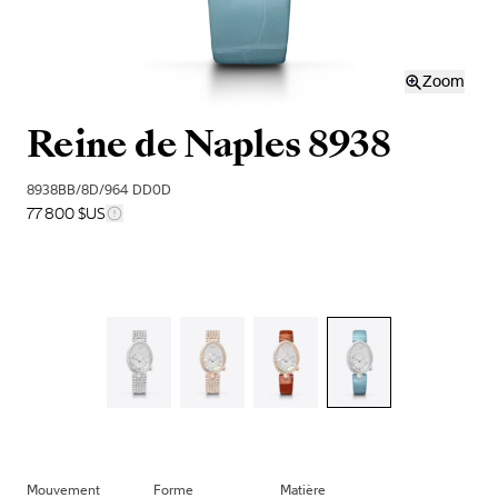
Zoom
Reine de Naples 8938
8938BB/8D/964 DD0D
77 800 $US
Mouvement
Forme
Matière