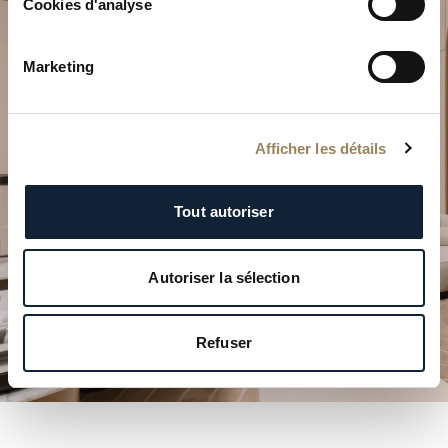
Cookies d'analyse
Planifiez votre moment
Marketing
d’exception
Explorez nos créations horlogères dans l’une de nos
boutiques.
Afficher les détails
PLANIFIER VOTRE VISITE
Tout autoriser
Autoriser la sélection
Refuser