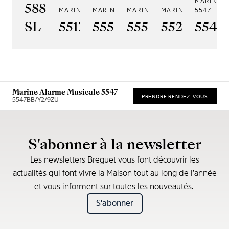
MARINE A
5887PT/YS/PW0
MARINE 5517
MARINE HORA MUNDI 5555
MARINE HORA MUNDI 5557
MARINE CHRONOGRA
5547
SL
5517BR/Y2/9ZU
5555BH/YS/9WV
5557BR/YS/5W
5527BR/G
5547
Marine Alarme Musicale 5547
PRENDRE RENDEZ-VOUS
5547BB/Y2/9ZU
* Recommended retail price
S'abonner à la newsletter
Les newsletters Breguet vous font découvrir les
actualités qui font vivre la Maison tout au long de l’année
et vous informent sur toutes les nouveautés.
S'abonner