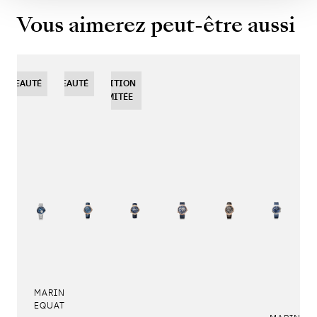
Vous aimerez peut-être aussi
OUVEAUTÉ
NOUVEAUTÉ
NOUVEAUTÉ
EDITION
LIMITÉE
MARINE TOURBILLON
EQUATION MARCHANTE 5887