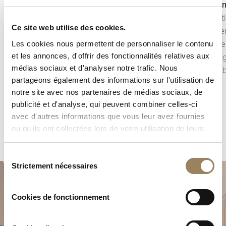
Affichage seconde
Quantiè
L’affichage de la seconde permet de suivre avec
Le quanti
Ce site web utilise des cookies.
précision l’écoulement du temps.
généralem
Selon la construction du mouvement, il peut
Simple e
Les cookies nous permettent de personnaliser le contenu
et les annonces, d'offrir des fonctionnalités relatives aux
prendre la forme d’une seconde centrale ou
une inté
médias sociaux et d'analyser notre trafic. Nous
d’une petite seconde décentrée, intégrée à
à l’équil
partageons également des informations sur l'utilisation de
l’architecture du cadran.
notre site avec nos partenaires de médias sociaux, de
publicité et d'analyse, qui peuvent combiner celles-ci
avec d'autres informations que vous leur avez fournies
ou qu'ils ont collectées lors de votre utilisation de leurs
services.
Sélection
Strictement nécessaires
du
consentement
Cookies de fonctionnement