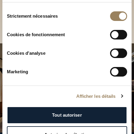
Découvrez nos collections
services.
en Boutique
Sélection
Strictement nécessaires
du
Trouver une Boutique
consentement
Cookies de fonctionnement
Cookies d'analyse
Marketing
Afficher les détails
Tout autoriser